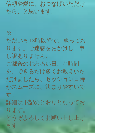
信頼や愛に、おつなげいただけ
たら、と思います。
※
​ただいま13時以降で、承ってお
ります。ご迷惑をおかけし、申
し訳ありません。
ご都合のおわるい日、お時間
を、できるだけ多くお教えいた
だけましたら、セッション日時
がスムーズに、決まりやすい
で
す。
詳細は下記のとおりとなってお
ります。
どうぞよろしくお願い申し上げ
ます。