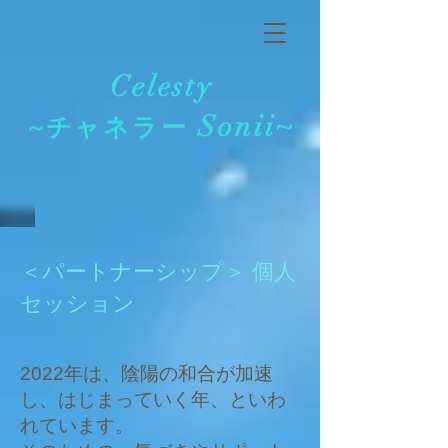
Celesty
Sonii~
~チャネラー
＜パートナーシップ＞ 個人
セッション
2
022年は、陰陽の
和合が加速
し、はじまっていく年、といわ
れています。