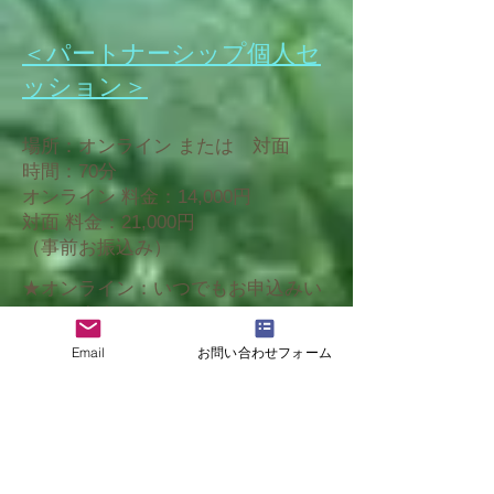
＜パートナーシップ個人セ
ッション＞
場所：オンライン または 対面
時間：70分
オンライン 料金：14,000円
対面 料金：21,000円
​（事前お振込み）
★オンライン：いつでもお申込みい
ただけます
（ご希望日時をお知らせください）​
Email
お問い合わせフォーム
★対面(新宿または池袋のカフェ・兵
庫県)：
東京
対面日程は、
当HPのトップページ
、
note
にてお知らせ中。