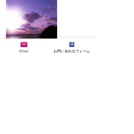
Email
お問い合わせフォーム
連絡先
mmfsonii1320@gmail.com
JPN
Copyright © 2024 Celesty Sonii All Rights