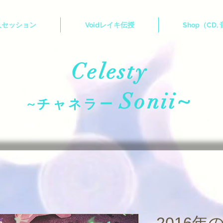
人セッション
Voidレイキ伝授
Shop（CD,
Celesty
Sonii~
~チャネラー