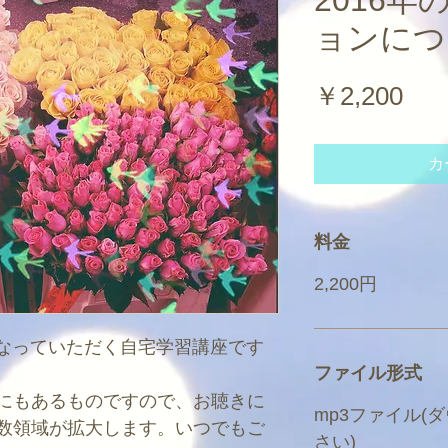
2016
ョンにつ
価
￥2,200
格
カ
料金
2,200円
になっていただく自宅学習講座です
ファイル形式
にもあるものですので、お聴きに
mp3ファイル(
数領域が拡大します。いつでもご
さい)