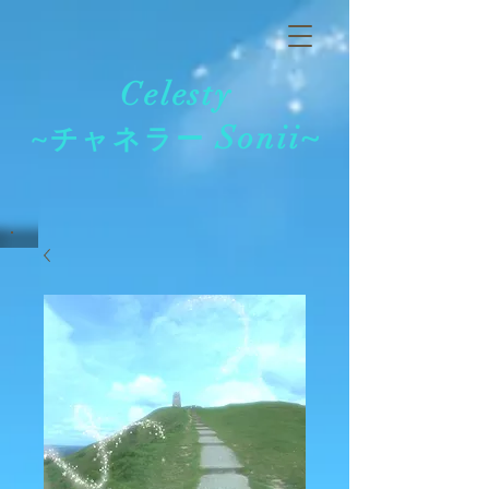
Celesty
Sonii~
~チャネラー