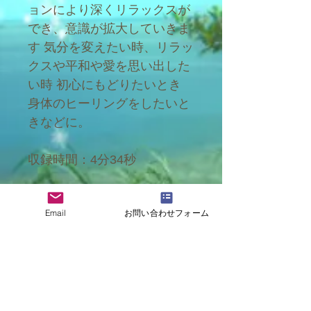
ョンにより深くリラックスが
でき、意識が拡大していきま
す 気分を変えたい時、リラッ
クスや平和や愛を思い出した
い時 初心にもどりたいとき
身体のヒーリングをしたいと
きなどに。
収録時間：4分34秒
料金
Email
お問い合わせフォーム
1,080円
ファイル形式
mp3ファイル(ダウンロードし
料金のお支払い
てご利用ください)